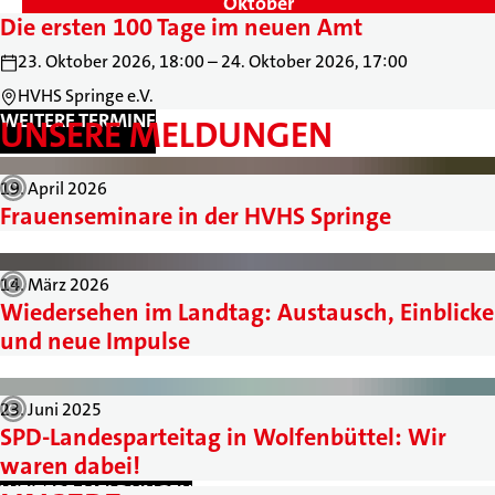
Oktober
Die ersten 100 Tage im neuen Amt
23. Oktober 2026, 18:00 – 24. Oktober 2026, 17:00
HVHS Springe e.V.
WEITERE TERMINE
UNSERE MELDUNGEN
19. April 2026
Frauenseminare in der HVHS Springe
14. März 2026
Wiedersehen im Landtag: Austausch, Einblicke
und neue Impulse
23. Juni 2025
SPD-Landesparteitag in Wolfenbüttel: Wir
waren dabei!
WEITERE MELDUNGEN