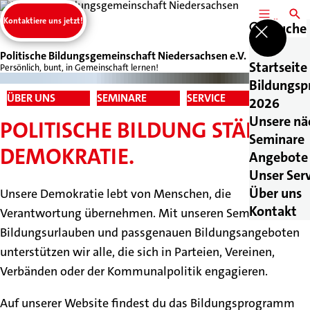
Kontaktiere uns jetzt!
MENÜ
SUCH
Suche
Politische Bildungsgemeinschaft Niedersachsen e.V.
Startseite
Persönlich, bunt, in Gemeinschaft lernen!
Bildungs
ÜBER UNS
SEMINARE
SERVICE
KONTA
2026
Unsere nä
POLITISCHE BILDUNG STÄRKT
Seminare
DEMOKRATIE.
Angebote 
Unser Ser
Über uns
Unsere Demokratie lebt von Menschen, die
Kontakt
Verantwortung übernehmen. Mit unseren Seminaren,
Bildungsurlauben und passgenauen Bildungsangeboten
unterstützen wir alle, die sich in Parteien, Vereinen,
Verbänden oder der Kommunalpolitik engagieren.
Auf unserer Website findest du das Bildungsprogramm